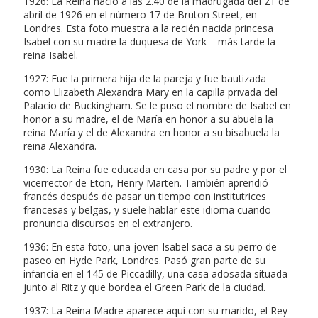
1926: La Reina nació a las 2.40 de la madrugada del 21 de
abril de 1926 en el número 17 de Bruton Street, en
Londres. Esta foto muestra a la recién nacida princesa
Isabel con su madre la duquesa de York – más tarde la
reina Isabel.
1927: Fue la primera hija de la pareja y fue bautizada
como Elizabeth Alexandra Mary en la capilla privada del
Palacio de Buckingham. Se le puso el nombre de Isabel en
honor a su madre, el de María en honor a su abuela la
reina María y el de Alexandra en honor a su bisabuela la
reina Alexandra.
1930: La Reina fue educada en casa por su padre y por el
vicerrector de Eton, Henry Marten. También aprendió
francés después de pasar un tiempo con institutrices
francesas y belgas, y suele hablar este idioma cuando
pronuncia discursos en el extranjero.
1936: En esta foto, una joven Isabel saca a su perro de
paseo en Hyde Park, Londres. Pasó gran parte de su
infancia en el 145 de Piccadilly, una casa adosada situada
junto al Ritz y que bordea el Green Park de la ciudad.
1937: La Reina Madre aparece aquí con su marido, el Rey