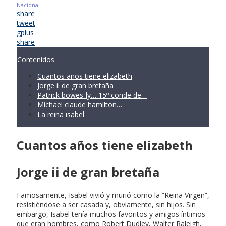
Nacional
share
tweet
gplus
share
Contenidos
Cuantos años tiene elizabeth
Jorge ii de gran bretaña
Patrick bowes-ly… 15º conde de…
Michael claude hamilton…
La reina isabel
Cuantos años tiene elizabeth
Jorge ii de gran bretaña
Famosamente, Isabel vivió y murió como la “Reina Virgen”,
resistiéndose a ser casada y, obviamente, sin hijos. Sin
embargo, Isabel tenía muchos favoritos y amigos íntimos
que eran hombres, como Robert Dudley, Walter Raleigh,