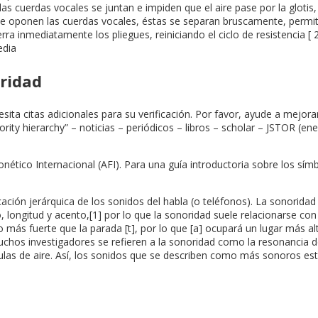
as cuerdas vocales se juntan e impiden que el aire pase por la glotis
e oponen las cuerdas vocales, éstas se separan bruscamente, permitie
erra inmediatamente los pliegues, reiniciando el ciclo de resistencia [
edia
oridad
esita citas adicionales para su verificación. Por favor, ayude a mejorar
rity hierarchy” – noticias – periódicos – libros – scholar – JSTOR (
nético Internacional (AFI). Para una guía introductoria sobre los símbol
cación jerárquica de los sonidos del habla (o teléfonos). La sonorida
longitud y acento,[1] por lo que la sonoridad suele relacionarse con l
o más fuerte que la parada [t], por lo que [a] ocupará un lugar más al
chos investigadores se refieren a la sonoridad como la resonancia de
ículas de aire. Así, los sonidos que se describen como más sonoros 