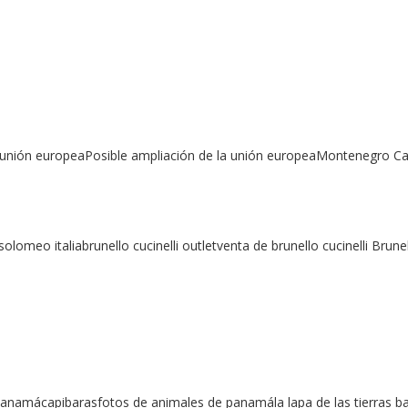
nión europeaPosible ampliación de la unión europeaMontenegro Can
olomeo italiabrunello cucinelli outletventa de brunello cucinelli Brune
anamácapibarasfotos de animales de panamála lapa de las tierras b