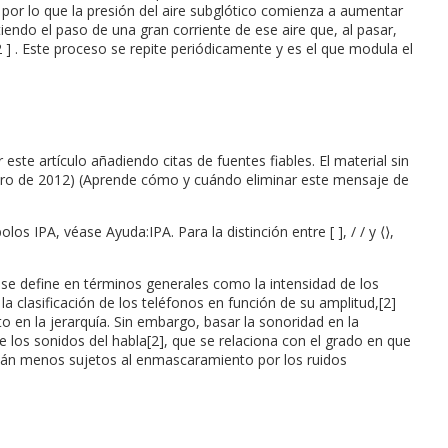
, por lo que la presión del aire subglótico comienza a aumentar
ndo el paso de una gran corriente de ese aire que, al pasar,
 2 ] . Este proceso se repite periódicamente y es el que modula el
 este artículo añadiendo citas de fuentes fiables. El material sin
enero de 2012) (Aprende cómo y cuándo eliminar este mensaje de
os IPA, véase Ayuda:IPA. Para la distinción entre [ ], / / y ⟨⟩,
d se define en términos generales como la intensidad de los
a clasificación de los teléfonos en función de su amplitud,[2]
to en la jerarquía. Sin embargo, basar la sonoridad en la
 los sonidos del habla[2], que se relaciona con el grado en que
están menos sujetos al enmascaramiento por los ruidos