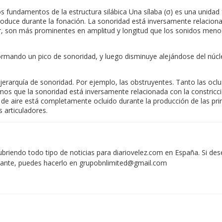
 Los fundamentos de la estructura silábica Una sílaba (σ) es una unida
produce durante la fonación. La sonoridad está inversamente relacionad
ir, son más prominentes en amplitud y longitud que los sonidos men
formando un pico de sonoridad, y luego disminuye alejándose del núcl
jerarquía de sonoridad. Por ejemplo, las obstruyentes. Tanto las oclu
 que la sonoridad está inversamente relacionada con la constricción 
o de aire está completamente ocluido durante la producción de las p
s articuladores.
iendo todo tipo de noticias para diariovelez.com en España. Si des
vante, puedes hacerlo en
grupobnlimited@gmail.com