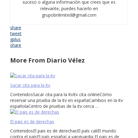
suceso o alguna información que crees que es
relevante, puedes hacerlo en
grupobnlimited@gmail.com
share
tweet
gplus
share
More From Diario Vélez
Sacar cita para la itv
ContenidosSacar cita para la itvItv cita onlineCómo
reservar una prueba de la itv en españaCambios en la itv
españolaCentro de pruebas de la itv cerca …
El pais es de derechas
ContenidosEl pais es de derechasEl país caliEl mundo
contra el paísEl país españaLa vanguardia El pais es de