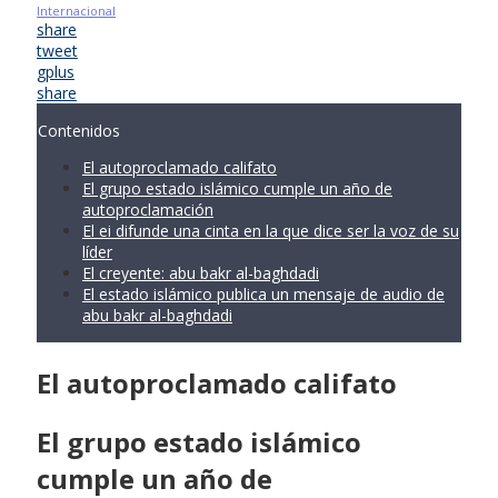
Internacional
share
tweet
gplus
share
Contenidos
El autoproclamado califato
El grupo estado islámico cumple un año de
autoproclamación
El ei difunde una cinta en la que dice ser la voz de su
líder
El creyente: abu bakr al-baghdadi
El estado islámico publica un mensaje de audio de
abu bakr al-baghdadi
El autoproclamado califato
El grupo estado islámico
cumple un año de