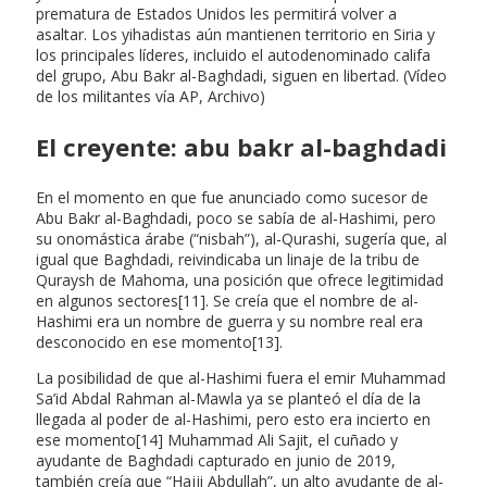
prematura de Estados Unidos les permitirá volver a
asaltar. Los yihadistas aún mantienen territorio en Siria y
los principales líderes, incluido el autodenominado califa
del grupo, Abu Bakr al-Baghdadi, siguen en libertad. (Vídeo
de los militantes vía AP, Archivo)
El creyente: abu bakr al-baghdadi
En el momento en que fue anunciado como sucesor de
Abu Bakr al-Baghdadi, poco se sabía de al-Hashimi, pero
su onomástica árabe (“nisbah”), al-Qurashi, sugería que, al
igual que Baghdadi, reivindicaba un linaje de la tribu de
Quraysh de Mahoma, una posición que ofrece legitimidad
en algunos sectores[11]. Se creía que el nombre de al-
Hashimi era un nombre de guerra y su nombre real era
desconocido en ese momento[13].
La posibilidad de que al-Hashimi fuera el emir Muhammad
Sa’id Abdal Rahman al-Mawla ya se planteó el día de la
llegada al poder de al-Hashimi, pero esto era incierto en
ese momento[14] Muhammad Ali Sajit, el cuñado y
ayudante de Baghdadi capturado en junio de 2019,
también creía que “Hajji Abdullah”, un alto ayudante de al-