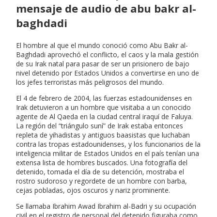
mensaje de audio de abu bakr al-
baghdadi
El hombre al que el mundo conoció como Abu Bakr al-
Baghdadi aprovechó el conflicto, el caos y la mala gestión
de su Irak natal para pasar de ser un prisionero de bajo
nivel detenido por Estados Unidos a convertirse en uno de
los jefes terroristas más peligrosos del mundo.
El 4 de febrero de 2004, las fuerzas estadounidenses en
Irak detuvieron a un hombre que visitaba a un conocido
agente de Al Qaeda en la ciudad central iraquí de Faluya.
La región del “triángulo suní” de Irak estaba entonces
repleta de yihadistas y antiguos baasistas que luchaban
contra las tropas estadounidenses, y los funcionarios de la
inteligencia militar de Estados Unidos en el país tenían una
extensa lista de hombres buscados. Una fotografía del
detenido, tomada el día de su detención, mostraba el
rostro sudoroso y regordete de un hombre con barba,
cejas pobladas, ojos oscuros y nariz prominente.
Se llamaba Ibrahim Awad Ibrahim al-Badri y su ocupación
civil en el registro de personal del detenido figuraba como