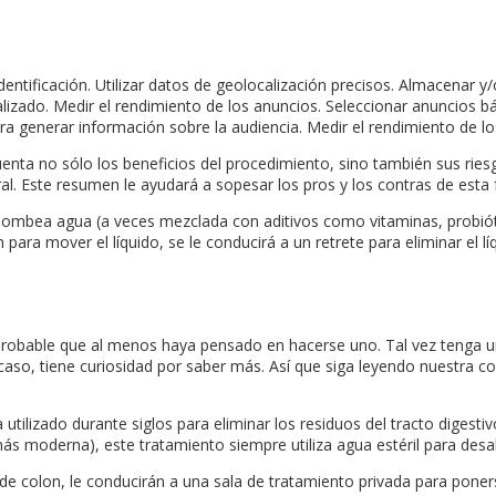
dentificación. Utilizar datos de geolocalización precisos. Almacenar y
lizado. Medir el rendimiento de los anuncios. Seleccionar anuncios bá
ra generar información sobre la audiencia. Medir el rendimiento de lo
enta no sólo los beneficios del procedimiento, sino también sus ries
al. Este resumen le ayudará a sopesar los pros y los contras de esta 
 bombea agua (a veces mezclada con aditivos como vitaminas, probióti
ra mover el líquido, se le conducirá a un retrete para eliminar el líq
 probable que al menos haya pensado en hacerse uno. Tal vez tenga un
 caso, tiene curiosidad por saber más. Así que siga leyendo nuestra 
tilizado durante siglos para eliminar los residuos del tracto digestivo
ás moderna), este tratamiento siempre utiliza agua estéril para desal
a de colon, le conducirán a una sala de tratamiento privada para po