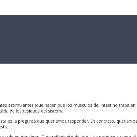
ntes estimulantes (que hacen que los músculos del intestino trabajen
alida de los residuos del sistema.
? Esta es la pregunta que queríamos responder. En concreto, queríamo
estra…
 divide en dos tipos. El estreñimiento de tipo 1 se produce cuando e