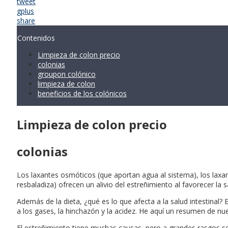
tweet
gplus
share
Contenidos
Limpieza de colon precio
colonias
groupon colónico
limpieza de colon
beneficios de los colónicos
Limpieza de colon precio
colonias
Los laxantes osmóticos (que aportan agua al sistema), los laxa
resbaladiza) ofrecen un alivio del estreñimiento al favorecer la s
Además de la dieta, ¿qué es lo que afecta a la salud intestinal
a los gases, la hinchazón y la acidez. He aquí un resumen de nu
El estreñimiento tiene muchas causas, pero a grandes rasgos se