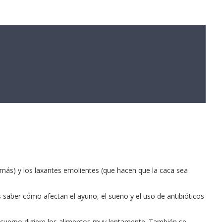
 más) y los laxantes emolientes (que hacen que la caca sea
s saber cómo afectan el ayuno, el sueño y el uso de antibióticos
l cuerpo digiere los alimentos muy lentamente. También se