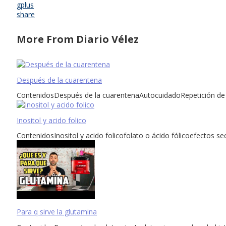
gplus
share
More From Diario Vélez
Después de la cuarentena
ContenidosDespués de la cuarentenaAutocuidadoRepetición de l
Inositol y acido folico
ContenidosInositol y acido folicofolato o ácido fólicoefectos sec
Para q sirve la glutamina