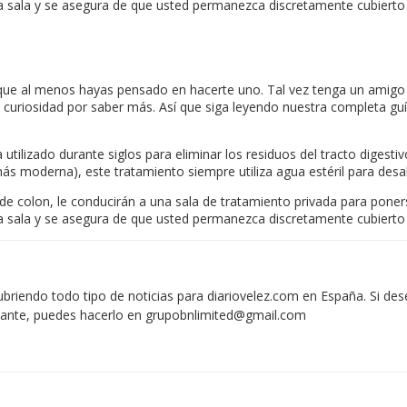
 la sala y se asegura de que usted permanezca discretamente cubierto
 que al menos hayas pensado en hacerte uno. Tal vez tenga un amigo 
ene curiosidad por saber más. Así que siga leyendo nuestra completa g
tilizado durante siglos para eliminar los residuos del tracto digestivo
ás moderna), este tratamiento siempre utiliza agua estéril para desal
a de colon, le conducirán a una sala de tratamiento privada para po
 la sala y se asegura de que usted permanezca discretamente cubierto
iendo todo tipo de noticias para diariovelez.com en España. Si des
vante, puedes hacerlo en
grupobnlimited@gmail.com