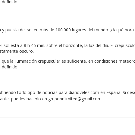
 definido.
da y puesta del sol en más de 100.000 lugares del mundo. ¿A qué hor
 El sol está a 8 h 46 min. sobre el horizonte, la luz del día. El crepú
pletamente oscuro.
l que la iluminación crepuscular es suficiente, en condiciones meteoro
 definido.
iendo todo tipo de noticias para diariovelez.com en España. Si des
vante, puedes hacerlo en
grupobnlimited@gmail.com