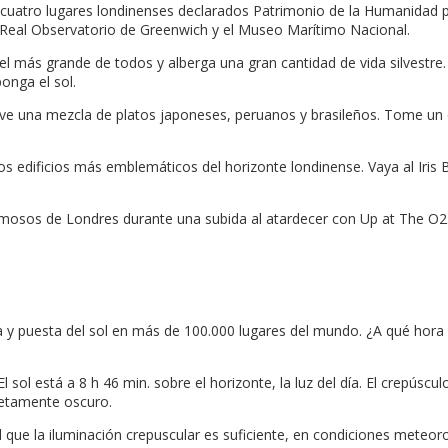
cuatro lugares londinenses declarados Patrimonio de la Humanidad po
 Real Observatorio de Greenwich y el Museo Marítimo Nacional.
l más grande de todos y alberga una gran cantidad de vida silvestre.
ponga el sol.
ve una mezcla de platos japoneses, peruanos y brasileños. Tome un c
edificios más emblemáticos del horizonte londinense. Vaya al Iris Bar
osos de Londres durante una subida al atardecer con Up at The O2. 
da y puesta del sol en más de 100.000 lugares del mundo. ¿A qué hor
 El sol está a 8 h 46 min. sobre el horizonte, la luz del día. El crepú
pletamente oscuro.
l que la iluminación crepuscular es suficiente, en condiciones meteoro