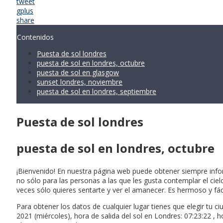
tweet
gplus
share
Contenidos
Puesta de sol londres
puesta de sol en londres, octubre
puesta de sol en glasgow
sunset londres, noviembre
puesta de sol en londres, septiembre
Puesta de sol londres
puesta de sol en londres, octubre
¡Bienvenido! En nuestra página web puede obtener siempre informa
no sólo para las personas a las que les gusta contemplar el ciel
veces sólo quieres sentarte y ver el amanecer. Es hermoso y fá
Para obtener los datos de cualquier lugar tienes que elegir tu c
2021 (miércoles), hora de salida del sol en Londres: 07:23:22 , h