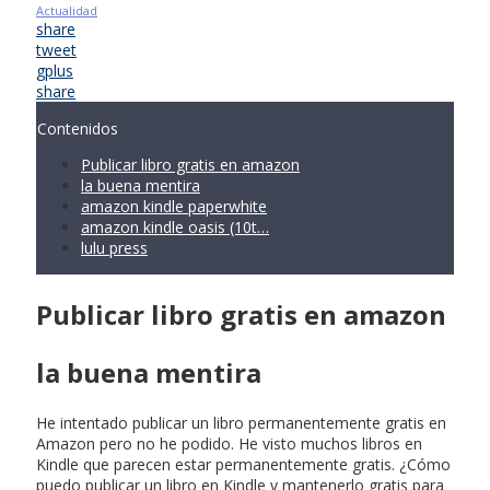
Actualidad
share
tweet
gplus
share
Contenidos
Publicar libro gratis en amazon
la buena mentira
amazon kindle paperwhite
amazon kindle oasis (10t…
lulu press
Publicar libro gratis en amazon
la buena mentira
He intentado publicar un libro permanentemente gratis en
Amazon pero no he podido. He visto muchos libros en
Kindle que parecen estar permanentemente gratis. ¿Cómo
puedo publicar un libro en Kindle y mantenerlo gratis para