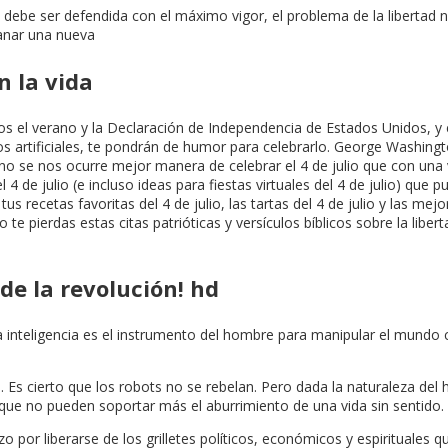
ebe ser defendida con el máximo vigor, el problema de la libertad no 
ganar una nueva
n la vida
os el verano y la Declaración de Independencia de Estados Unidos, y e
s artificiales, te pondrán de humor para celebrarlo. George Washingto
no se nos ocurre mejor manera de celebrar el 4 de julio que con una v
 de julio (e incluso ideas para fiestas virtuales del 4 de julio) que 
us recetas favoritas del 4 de julio, las tartas del 4 de julio y las me
e pierdas estas citas patrióticas y versículos bíblicos sobre la libert
 de la revolución! hd
 la inteligencia es el instrumento del hombre para manipular el mund
s. Es cierto que los robots no se rebelan. Pero dada la naturaleza de
que no pueden soportar más el aburrimiento de una vida sin sentido.
 por liberarse de los grilletes políticos, económicos y espirituales q