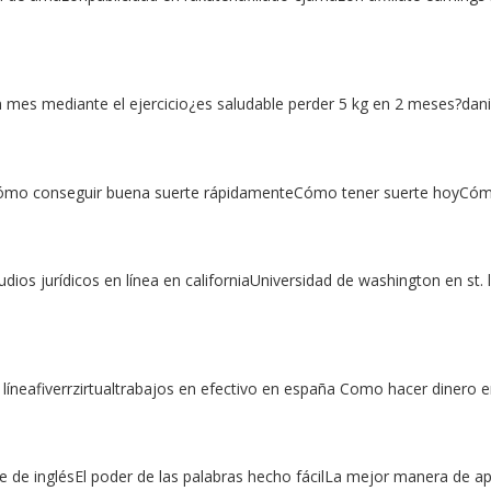
 mes mediante el ejercicio¿es saludable perder 5 kg en 2 meses?dan
ómo conseguir buena suerte rápidamenteCómo tener suerte hoyCómo t
os jurídicos en línea en californiaUniversidad de washington en st.
eafiverrzirtualtrabajos en efectivo en españa Como hacer dinero en
 de inglésEl poder de las palabras hecho fácilLa mejor manera de apr