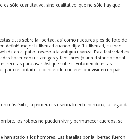
es sólo cuantitativo, sino cualitativo; que no sólo hay que
stas citas sobre la libertad, así como nuestros pies de foto del
n definió mejor la libertad cuando dijo: “La libertad, cuando
elada en el patio trasero a la antigua usanza. Esta festividad es
puedes hacer con tus amigos y familiares (a una distancia social
jores recetas para asar. Así que sube el volumen de estas
ad para recordarte lo bendecido que eres por vivir en un país
o con más éxito; la primera es esencialmente humana, la segunda
l hombre, los robots no pueden vivir y permanecer cuerdos, se
ue han atado a los hombres. Las batallas por la libertad fueron