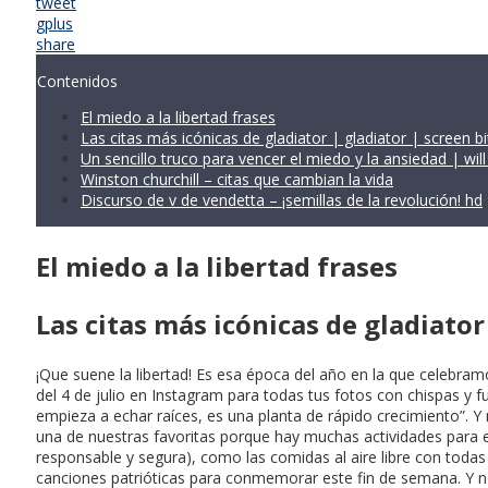
tweet
gplus
share
Contenidos
El miedo a la libertad frases
Las citas más icónicas de gladiator | gladiator | screen bi
Un sencillo truco para vencer el miedo y la ansiedad | will
Winston churchill – citas que cambian la vida
Discurso de v de vendetta – ¡semillas de la revolución! hd
El miedo a la libertad frases
Las citas más icónicas de gladiator
¡Que suene la libertad! Es esa época del año en la que celebram
del 4 de julio en Instagram para todas tus fotos con chispas y f
empieza a echar raíces, es una planta de rápido crecimiento”. Y 
una de nuestras favoritas porque hay muchas actividades para el 4
responsable y segura), como las comidas al aire libre con todas t
canciones patrióticas para conmemorar este fin de semana. Y no t