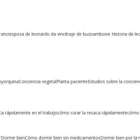
vinciesposa de leonardo da vincitraje de buzoamboise Historia de leo
oyorquinaConciencia vegetalPlanta pacienteEstudios sobre la concienci
a rápidamente en el trabajocómo curar la resaca rápidamentecómo c
Dormir bienCómo dormir bien sin medicamentosDormir bien por la n