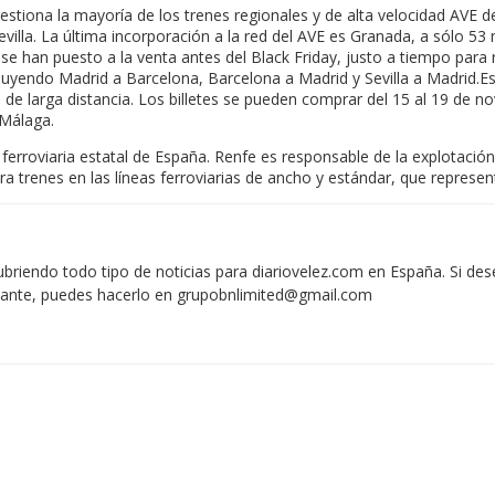
tiona la mayoría de los trenes regionales y de alta velocidad AVE de la
villa. La última incorporación a la red del AVE es Granada, a sólo 5
se han puesto a la venta antes del Black Friday, justo a tiempo para 
luyendo Madrid a Barcelona, Barcelona a Madrid y Sevilla a Madrid.Es
s de larga distancia. Los billetes se pueden comprar del 15 al 19 de n
 Málaga.
erroviaria estatal de España. Renfe es responsable de la explotación d
trenes en las líneas ferroviarias de ancho y estándar, que representa
iendo todo tipo de noticias para diariovelez.com en España. Si des
vante, puedes hacerlo en
grupobnlimited@gmail.com