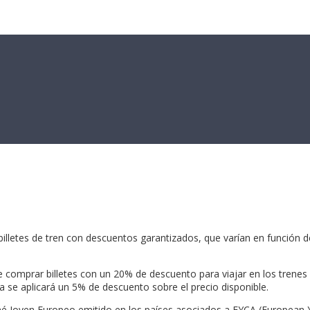
 billetes de tren con descuentos garantizados, que varían en función d
comprar billetes con un 20% de descuento para viajar en los trenes A
a se aplicará un 5% de descuento sobre el precio disponible.
é Joven Europeo emitido en los países asociados a EYCA (European Yo