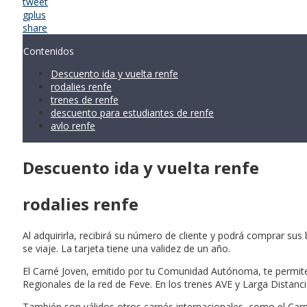
tweet
gplus
share
Contenidos
Descuento ida y vuelta renfe
rodalies renfe
trenes de renfe
descuento para estudiantes de renfe
avlo renfe
Descuento ida y vuelta renfe
rodalies renfe
Al adquirirla, recibirá su número de cliente y podrá comprar sus
se viaje. La tarjeta tiene una validez de un año.
El Carné Joven, emitido por tu Comunidad Autónoma, te permite 
Regionales de la red de Feve. En los trenes AVE y Larga Distanci
También son válidos otros carnés internacionales, como el Carn