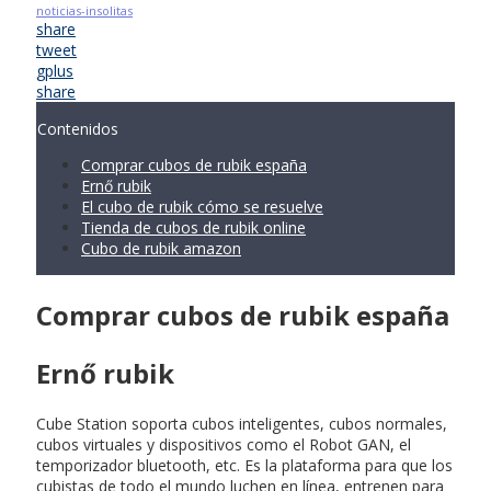
noticias-insolitas
share
tweet
gplus
share
Contenidos
Comprar cubos de rubik españa
Ernő rubik
El cubo de rubik cómo se resuelve
Tienda de cubos de rubik online
Cubo de rubik amazon
Comprar cubos de rubik españa
Ernő rubik
Cube Station soporta cubos inteligentes, cubos normales,
cubos virtuales y dispositivos como el Robot GAN, el
temporizador bluetooth, etc. Es la plataforma para que los
cubistas de todo el mundo luchen en línea, entrenen para