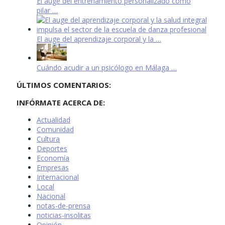
El auge del entrenamiento personalizado como
pilar …
El auge del aprendizaje corporal y la …
Cuándo acudir a un psicólogo en Málaga …
ÚLTIMOS COMENTARIOS:
INFÓRMATE ACERCA DE:
Actualidad
Comunidad
Cultura
Deportes
Economía
Empresas
Internacional
Local
Nacional
notas-de-prensa
noticias-insolitas
Opinión