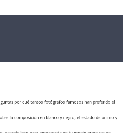
eguntas por qué tantos fotógrafos famosos han preferido el
 sobre la composición en blanco y negro, el estado de ánimo y
o, estarás listo para embarcarte en tu propio proyecto en