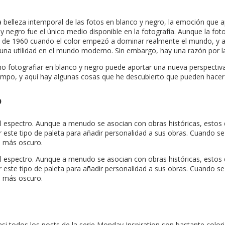
 belleza intemporal de las fotos en blanco y negro, la emoción que a
 y negro fue el único medio disponible en la fotografía. Aunque la fo
da de 1960 cuando el color empezó a dominar realmente el mundo, y 
guna utilidad en el mundo moderno. Sin embargo, hay una razón por la
o fotografiar en blanco y negro puede aportar una nueva perspectiva 
iempo, y aquí hay algunas cosas que he descubierto que pueden hacer
o
l espectro. Aunque a menudo se asocian con obras históricas, estos
ar este tipo de paleta para añadir personalidad a sus obras. Cuando se 
o más oscuro.
l espectro. Aunque a menudo se asocian con obras históricas, estos
ar este tipo de paleta para añadir personalidad a sus obras. Cuando se 
o más oscuro.
si todos los posts de la serie Monday Inspiration son bastante color