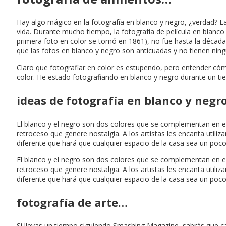
Hay algo mágico en la fotografía en blanco y negro, ¿verdad? La
vida. Durante mucho tiempo, la fotografía de película en blanco
primera foto en color se tomó en 1861), no fue hasta la déca
que las fotos en blanco y negro son anticuadas y no tienen nin
Claro que fotografiar en color es estupendo, pero entender cóm
color. He estado fotografiando en blanco y negro durante un t
ideas de fotografía en blanco y negr
El blanco y el negro son dos colores que se complementan en e
retroceso que genere nostalgia. A los artistas les encanta utiliz
diferente que hará que cualquier espacio de la casa sea un poc
El blanco y el negro son dos colores que se complementan en e
retroceso que genere nostalgia. A los artistas les encanta utiliz
diferente que hará que cualquier espacio de la casa sea un poc
fotografía de arte…
Si llevas un tiempo siguiendo Smashing Magazine, sabrás que ca