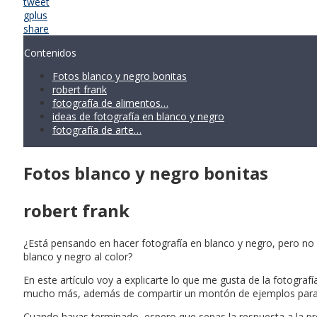
tweet
gplus
share
Contenidos
Fotos blanco y negro bonitas
robert frank
fotografía de alimentos…
ideas de fotografía en blanco y negro
fotografía de arte…
Fotos blanco y negro bonitas
robert frank
¿Está pensando en hacer fotografía en blanco y negro, pero no
blanco y negro al color?
En este artículo voy a explicarte lo que me gusta de la fotogra
mucho más, además de compartir un montón de ejemplos para q
Cuando hayas terminado, espero que sepas la respuesta a la preg