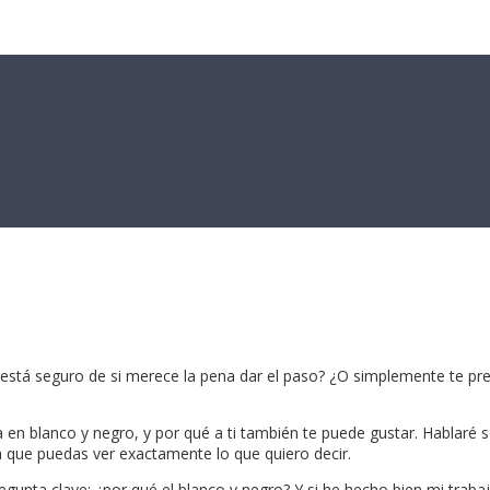
 está seguro de si merece la pena dar el paso? ¿O simplemente te pr
fía en blanco y negro, y por qué a ti también te puede gustar. Hablaré
ue puedas ver exactamente lo que quiero decir.
unta clave: ¿por qué el blanco y negro? Y si he hecho bien mi trabaj