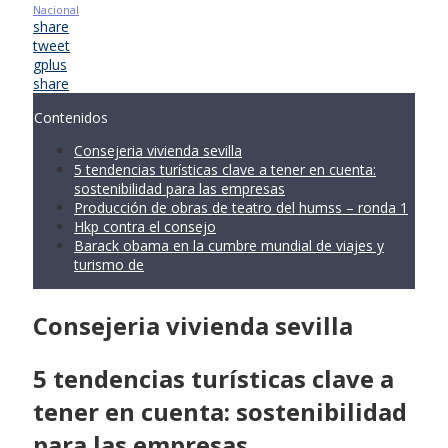
Nacional
share
tweet
gplus
share
Contenidos
Consejeria vivienda sevilla
5 tendencias turísticas clave a tener en cuenta:
sostenibilidad para las empresas
Producción de obras de teatro del humss – ronda 1
Hkp contra el consejo
Barack obama en la cumbre mundial de viajes y
turismo de
Consejeria vivienda sevilla
5 tendencias turísticas clave a
tener en cuenta: sostenibilidad
para las empresas