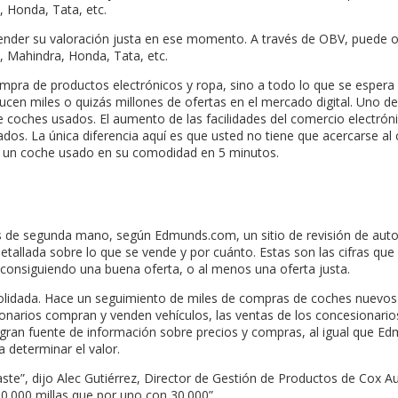
, Honda, Tata, etc.
nder su valoración justa en ese momento. A través de OBV, puede o
, Mahindra, Honda, Tata, etc.
ompra de productos electrónicos y ropa, sino a todo lo que se espera 
cen miles o quizás millones de ofertas en el mercado digital. Uno de 
e coches usados. El aumento de las facilidades del comercio electrónic
dos. La única diferencia aquí es que usted no tiene que acercarse al
de un coche usado en su comodidad en 5 minutos.
de segunda mano, según Edmunds.com, un sitio de revisión de automó
etallada sobre lo que se vende y por cuánto. Estas son las cifras qu
onsiguiendo una buena oferta, o al menos una oferta justa.
solidada. Hace un seguimiento de miles de compras de coches nuevos 
narios compran y venden vehículos, las ventas de los concesionarios 
ran fuente de información sobre precios y compras, al igual que Edmu
a determinar el valor.
ste”, dijo Alec Gutiérrez, Director de Gestión de Productos de Cox A
0.000 millas que por uno con 30.000”.