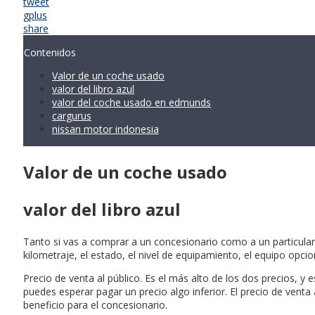
tweet
gplus
share
Contenidos
Valor de un coche usado
valor del libro azul
valor del coche usado en edmunds
cargurus
nissan motor indonesia
Valor de un coche usado
valor del libro azul
Tanto si vas a comprar a un concesionario como a un particular,
kilometraje, el estado, el nivel de equipamiento, el equipo opci
Precio de venta al público. Es el más alto de los dos precios, y
puedes esperar pagar un precio algo inferior. El precio de vent
beneficio para el concesionario.