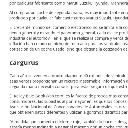
por cualquier fabricante como Maruti Suzuki, Hyundai, Mahindra
Al comprar un coche de segunda mano, es muy importante ente
producido por cualquier fabricante como Maruti Suzuki, Hyundai
El creciente mundo del comercio electrónico no se limita a la c
tienda general y mirando el panorama general, cada día se produ
industria del automóvil, en el que se realiza la compra y venta d
inflación han creado un nicho de mercado para los vehículos usa
cotización de un coche usado, sino que obtiene la cotización 
cargurus
Cada año se venden aproximadamente 40 millones de vehículos 
esas ventas proporcionan un recurso inestimable: información d
segunda mano necesita conocer para estar seguro de que está c
El Kelley Blue Book (kbb.com) es la fuente de precios más con
consumidores, las subastas al por mayor en las que los concesio
Asociación Nacional de Concesionarios de Automóviles es otra g
que obtienen datos diferentes y utilizan algoritmos distintos par
“A medida que aumenta el kilometraje, también lo hace el desga
estaría menos inclinado a pagar el máximo por un coche con 20