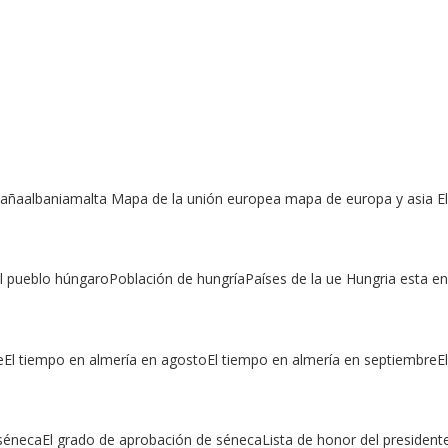
ñaalbaniamalta Mapa de la unión europea mapa de europa y asia El
l pueblo húngaroPoblación de hungríaPaíses de la ue Hungria esta en
eEl tiempo en almería en agostoEl tiempo en almería en septiembreE
sénecaEl grado de aprobación de sénecaLista de honor del presidente