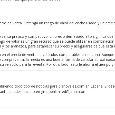
 precio de venta. Obtenga un rango de valor del coche usado y un pre
de venta preciso y competitivo: un precio demasiado alto significa q
ango de valor es un gran recurso que se puede utilizar en combinación
as y los arañazos, para establecer su precio y asegurarse de que está
n el precio de venta de vehículos comparables en su zona. Aunque var
r de compraventa, la media es una buena forma de calcular aproximad
su vehículo para la reventa. Por otro lado, esto le ahorra el tiempo 
iendo todo tipo de noticias para diariovelez.com en España. Si des
vante, puedes hacerlo en
grupobnlimited@gmail.com