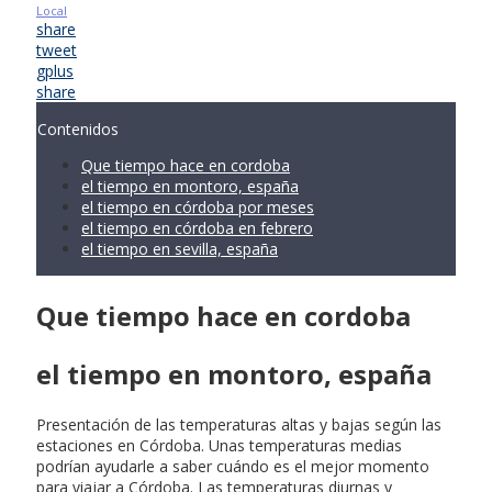
Local
share
tweet
gplus
share
Contenidos
Que tiempo hace en cordoba
el tiempo en montoro, españa
el tiempo en córdoba por meses
el tiempo en córdoba en febrero
el tiempo en sevilla, españa
Que tiempo hace en cordoba
el tiempo en montoro, españa
Presentación de las temperaturas altas y bajas según las
estaciones en Córdoba. Unas temperaturas medias
podrían ayudarle a saber cuándo es el mejor momento
para viajar a Córdoba. Las temperaturas diurnas y