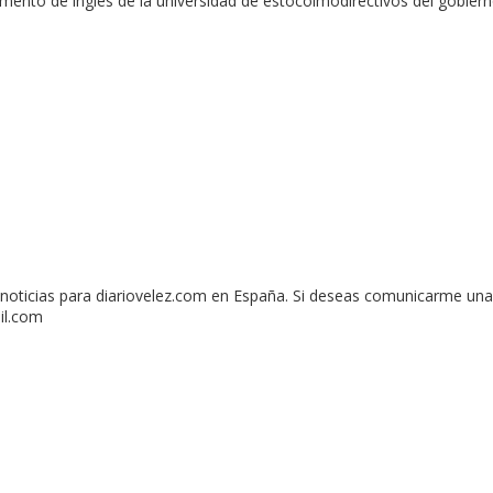
nto de inglés de la universidad de estocolmodirectivos del gobiernol
oticias para diariovelez.com en España. Si deseas comunicarme una 
il.com