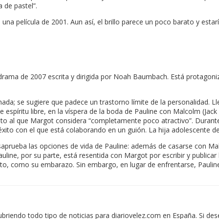
 de pastel”.
una película de 2001. Aun así, el brillo parece un poco barato y estar
rama de 2007 escrita y dirigida por Noah Baumbach. Está protagoniza
da; se sugiere que padece un trastorno límite de la personalidad. Lle
 espíritu libre, en la víspera de la boda de Pauline con Malcolm (Jac
ito al que Margot considera “completamente poco atractivo”. Durante
xito con el que está colaborando en un guión. La hija adolescente de D
aprueba las opciones de vida de Pauline: además de casarse con Ma
line, por su parte, está resentida con Margot por escribir y publicar
o, como su embarazo. Sin embargo, en lugar de enfrentarse, Pauline
iendo todo tipo de noticias para diariovelez.com en España. Si des