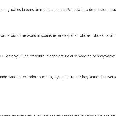
eos¿cuál es la pensión media en suecia?calculadora de pensiones su
rom around the world in spanishelpais españa noticiasnoticias de últi
ee.uu. de hoy8:08dr. oz sobre la candidatura al senado de pennsylvani
nióndiario de ecuadornoticias guayaquil ecuador hoyDiario el univer