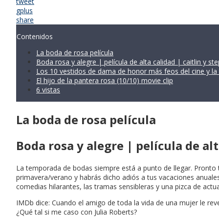
tweet
gplus
share
Contenidos
La boda de rosa película
Boda rosa y alegre | película de alta calidad | caitlin y st
Los 10 vestidos de dama de honor más feos del cine y la 
El hijo de la pantera rosa (10/10) movie clip
6 vistas
La boda de rosa película
Boda rosa y alegre | película de alt
La temporada de bodas siempre está a punto de llegar. Pronto 
primavera/verano y habrás dicho adiós a tus vacaciones anuales.
comedias hilarantes, las tramas sensibleras y una pizca de ac
IMDb dice: Cuando el amigo de toda la vida de una mujer le rev
¿Qué tal si me caso con Julia Roberts?