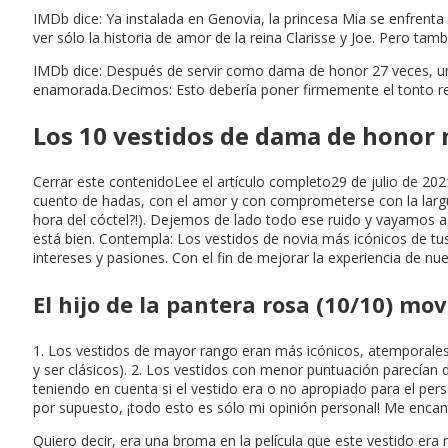
IMDb dice: Ya instalada en Genovia, la princesa Mia se enfrent
ver sólo la historia de amor de la reina Clarisse y Joe. Pero tam
IMDb dice: Después de servir como dama de honor 27 veces, una
enamorada.Decimos: Esto debería poner firmemente el tonto re
Los 10 vestidos de dama de honor m
Cerrar este contenidoLee el artículo completo29 de julio de 202
cuento de hadas, con el amor y con comprometerse con la larguís
hora del cóctel?!). Dejemos de lado todo ese ruido y vayamos a 
está bien. Contempla: Los vestidos de novia más icónicos de tus 
intereses y pasiones. Con el fin de mejorar la experiencia de
El hijo de la pantera rosa (10/10) mov
1. Los vestidos de mayor rango eran más icónicos, atemporales s
y ser clásicos). 2. Los vestidos con menor puntuación parecían 
teniendo en cuenta si el vestido era o no apropiado para el pers
por supuesto, ¡todo esto es sólo mi opinión personal! Me encan
Quiero decir, era una broma en la película que este vestido era