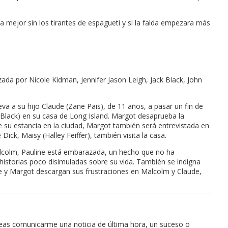
ía mejor sin los tirantes de espagueti y si la falda empezara más
da por Nicole Kidman, Jennifer Jason Leigh, Jack Black, John
va a su hijo Claude (Zane Pais), de 11 años, a pasar un fin de
k Black) en su casa de Long Island. Margot desaprueba la
 su estancia en la ciudad, Margot también será entrevistada en
ick, Maisy (Halley Feiffer), también visita la casa.
lcolm, Pauline está embarazada, un hecho que no ha
 historias poco disimuladas sobre su vida. También se indigna
 y Margot descargan sus frustraciones en Malcolm y Claude,
eas comunicarme una noticia de última hora, un suceso o