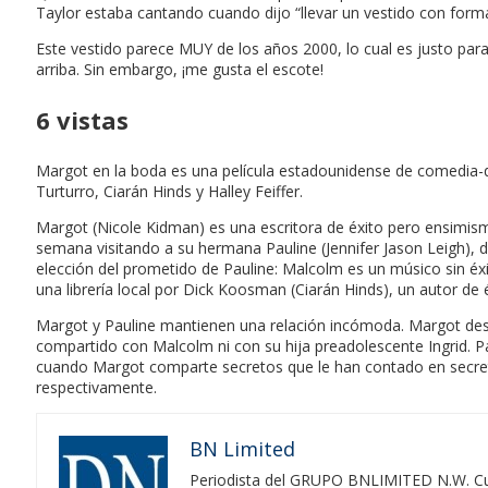
Taylor estaba cantando cuando dijo “llevar un vestido con forma
Este vestido parece MUY de los años 2000, lo cual es justo para 
arriba. Sin embargo, ¡me gusta el escote!
6 vistas
Margot en la boda es una película estadounidense de comedia-d
Turturro, Ciarán Hinds y Halley Feiffer.
Margot (Nicole Kidman) es una escritora de éxito pero ensimisma
semana visitando a su hermana Pauline (Jennifer Jason Leigh), de
elección del prometido de Pauline: Malcolm es un músico sin éx
una librería local por Dick Koosman (Ciarán Hinds), un autor de é
Margot y Pauline mantienen una relación incómoda. Margot des
compartido con Malcolm ni con su hija preadolescente Ingrid. Pau
cuando Margot comparte secretos que le han contado en secret
respectivamente.
BN Limited
Periodista del GRUPO BNLIMITED N.W. Cubr