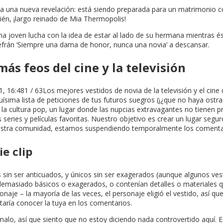
a a una nueva revelación: está siendo preparada para un matrimonio 
bién, ¡largo reinado de Mia Thermopolis!
 joven lucha con la idea de estar al lado de su hermana mientras é
frán ‘Siempre una dama de honor, nunca una novia’ a descansar.
ás feos del cine y la televisión
1, 16:481 / 63Los mejores vestidos de novia de la televisión y el cin
ima lista de peticiones de tus futuros suegros (¡¿que no haya ostras 
la cultura pop, un lugar donde las nupcias extravagantes no tienen pr
series y películas favoritas. Nuestro objetivo es crear un lugar segu
 nuestra comunidad, estamos suspendiendo temporalmente los comentar
ie clip
in ser anticuados, y únicos sin ser exagerados (aunque algunos vesti
demasiado básicos o exagerados, o contenían detalles o materiales qu
onaje – la mayoría de las veces, el personaje eligió el vestido, así qu
taría conocer la tuya en los comentarios.
 malo, así que siento que no estoy diciendo nada controvertido aquí.