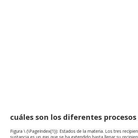
cuáles son los diferentes procesos
Figura \ (\PageIndex{1}): Estados de la materia. Los tres recipi
sustancia es un gas que se ha extendido hasta llenar su recipien