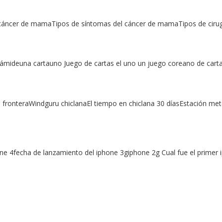
cáncer de mamaTipos de síntomas del cáncer de mamaTipos de ciru
ámideuna cartauno Juego de cartas el uno un juego coreano de cartas
 fronteraWindguru chiclanaEl tiempo en chiclana 30 díasEstación met
one 4fecha de lanzamiento del iphone 3giphone 2g Cual fue el prime