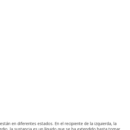
tán en diferentes estados. En el recipiente de la izquierda, la
medio, la sustancia es un líquido que se ha extendido hasta tomar