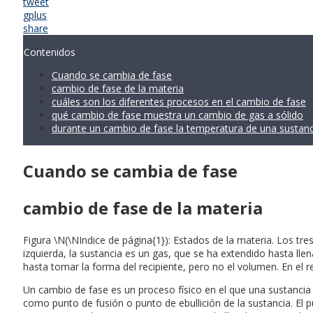
tweet
gplus
share
Contenidos
Cuando se cambia de fase
cambio de fase de la materia
cuáles son los diferentes procesos en el cambio de fase
qué cambio de fase muestra un cambio de gas a sólido
durante un cambio de fase la temperatura de una sustanc
Cuando se cambia de fase
cambio de fase de la materia
Figura \N(\NIndice de página{1}): Estados de la materia. Los tre
izquierda, la sustancia es un gas, que se ha extendido hasta llen
hasta tomar la forma del recipiente, pero no el volumen. En el r
Un cambio de fase es un proceso físico en el que una sustancia
como punto de fusión o punto de ebullición de la sustancia. El pun