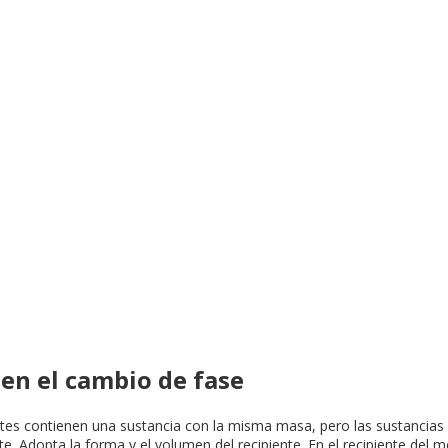
 en el cambio de fase
entes contienen una sustancia con la misma masa, pero las sustancias es
te. Adopta la forma y el volumen del recipiente. En el recipiente del 