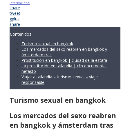
Internacional
share
tweet
gplus
share
Contenidos
Turismo sexual en bangkok
Los mercados del sexo reabren en bangkok y
ámsterdam tras
Prostitución en bangkok | ciudad de la estafa
La prostitución en tailandia | clip documental
nefasto
Viajar a tailandia – turismo sexual – viaje
responsable
Turismo sexual en bangkok
Los mercados del sexo reabren
en bangkok y ámsterdam tras