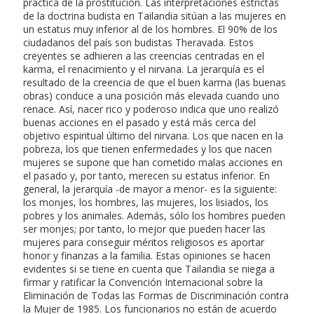
práctica de la prostitución. Las interpretaciones estrictas
de la doctrina budista en Tailandia sitúan a las mujeres en
un estatus muy inferior al de los hombres. El 90% de los
ciudadanos del país son budistas Theravada. Estos
creyentes se adhieren a las creencias centradas en el
karma, el renacimiento y el nirvana. La jerarquía es el
resultado de la creencia de que el buen karma (las buenas
obras) conduce a una posición más elevada cuando uno
renace. Así, nacer rico y poderoso indica que uno realizó
buenas acciones en el pasado y está más cerca del
objetivo espiritual último del nirvana. Los que nacen en la
pobreza, los que tienen enfermedades y los que nacen
mujeres se supone que han cometido malas acciones en
el pasado y, por tanto, merecen su estatus inferior. En
general, la jerarquía -de mayor a menor- es la siguiente:
los monjes, los hombres, las mujeres, los lisiados, los
pobres y los animales. Además, sólo los hombres pueden
ser monjes; por tanto, lo mejor que pueden hacer las
mujeres para conseguir méritos religiosos es aportar
honor y finanzas a la familia. Estas opiniones se hacen
evidentes si se tiene en cuenta que Tailandia se niega a
firmar y ratificar la Convención Internacional sobre la
Eliminación de Todas las Formas de Discriminación contra
la Mujer de 1985. Los funcionarios no están de acuerdo