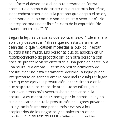
satisfacer el deseo sexual de otra persona de forma
promiscua a cambio de dinero o cualquier otro beneficio,
independientemente de si la persona que acepta el acto y
la persona que lo comete son del mismo sexo o no”. No
se proporciona una definición clara de la expresión “de
manera promiscua”[15].
Según la ley, las personas que solicitan sexo “…de manera
abierta y descarada…” (frase que no está claramente
definida), o que “…causen molestias al público…” están
sujetas a una multa. Las personas que se asocien en un
“establecimiento de prostitución” con otra persona con
fines de prostitución se enfrentan a una pena de cárcel o a
una multa, o a ambas. El término “establecimiento de
prostitución” no está claramente definido, aunque puede
interpretarse en sentido amplio para incluir cualquier lugar
en el que se ejerza la prostitución, especialmente en lo
que respecta a los casos de prostitución infantil, que
conllevan penas más severas (hasta seis años si la
prostituta es menor de 15 años); por lo demás, la ley no
suele aplicarse contra la prostitución en lugares privados.
La ley también impone penas más severas a los
propietarios de los negocios y establecimientos de
prostitución[15][16][17][18] El código penal también