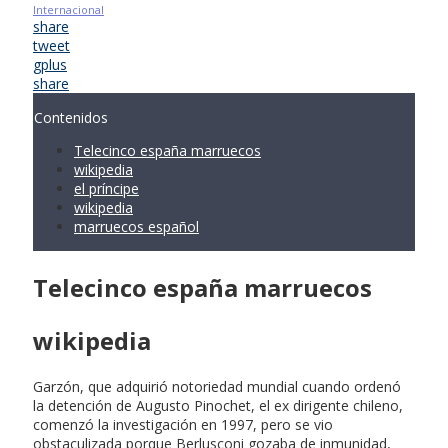
Internacional
share
tweet
gplus
share
Contenidos
Telecinco españa marruecos
wikipedia
el príncipe
wikipedia
marruecos español
Telecinco españa marruecos
wikipedia
Garzón, que adquirió notoriedad mundial cuando ordenó
la detención de Augusto Pinochet, el ex dirigente chileno,
comenzó la investigación en 1997, pero se vio
obstaculizada porque Berlusconi gozaba de inmunidad,