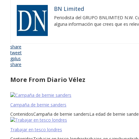
BN Limited
Periodista del GRUPO BNLIMITED N.W. Cubr
alguna información que crees que es rele
share
tweet
gplus
share
More From Diario Vélez
Campaña de bernie sanders
ContenidosCampaña de bernie sandersLa edad de bernie sander
Trabajar en tesco londres
ContenidosTrabajar en tesco londrestrabajos en sainsburystrab