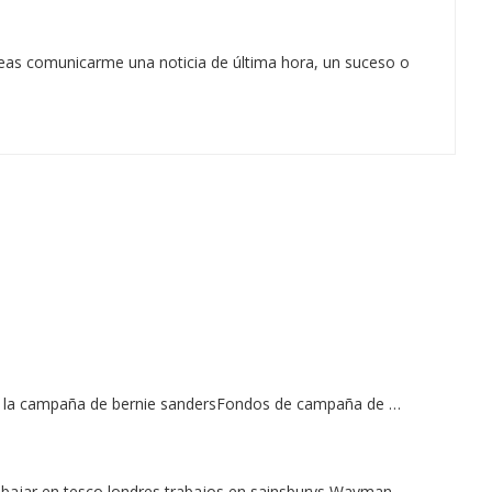
eas comunicarme una noticia de última hora, un suceso o
de la campaña de bernie sandersFondos de campaña de …
abajar en tesco londres trabajos en sainsburys Wayman