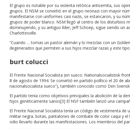
El grupo es notable por su violenta retórica antisemita, sus op
grupos. El NSM se convirtió en el grupo neonazi con mayor núme
manifestarse con uniformes casi nazis, se estancaron, y su nú
grupos de poder blanco. NSM llegó al centro de los disturbios m
disminuyendo, y su antiguo líder, Jeff Schoep, sigue siendo un ac
Charlottesville.
“Cuando … tomas un pastor alemán y lo mezclas con un Golden Ret
degenerados que permiten a sus hijos mezclar razas y este tipo 
burt colucci
El Frente Nacional Socialista (en sueco: Nationalsocialistisk fr
8 de agosto de 1994. Se convirtió en partido político el 20 de abr
nacionalsocialista sueco”), también conocido como Den Svenske 
El partido tenía como objetivos principales la abolición de la de
hijos genéticamente sanos[3] El NSF también lanzó una campaña 
El Frente Nacional Socialista tenía un código de vestimenta de 
militar negra, botas, pantalones de combate de color caqui y el 
odio llevarlo durante las manifestaciones. Los miembros del part