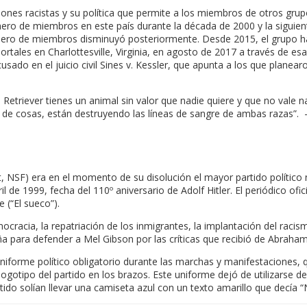
iniones racistas y su política que permite a los miembros de otros gr
ro de miembros en este país durante la década de 2000 y la siguiente
mero de miembros disminuyó posteriormente. Desde 2015, el grupo ha
ortales en Charlottesville, Virginia, en agosto de 2017 a través de 
usado en el juicio civil Sines v. Kessler, que apunta a los que planea
riever tienes un animal sin valor que nadie quiere y que no vale nad
de cosas, están destruyendo las líneas de sangre de ambas razas”. – J
ont, NSF) era en el momento de su disolución el mayor partido polític
il de 1999, fecha del 110º aniversario de Adolf Hitler. El periódico ofi
(“El sueco”).
mocracia, la repatriación de los inmigrantes, la implantación del raci
para defender a Mel Gibson por las críticas que recibió de Abraham 
uniforme político obligatorio durante las marchas y manifestaciones,
logotipo del partido en los brazos. Este uniforme dejó de utilizarse d
ido solían llevar una camiseta azul con un texto amarillo que decía “