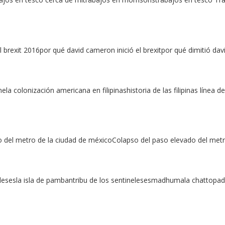
rexit 2016por qué david cameron inició el brexitpor qué dimitió da
ela colonización americana en filipinashistoria de las filipinas línea de
 del metro de la ciudad de méxicoColapso del paso elevado del metr
nelesesla isla de pambantribu de los sentinelesesmadhumala chattopad Is