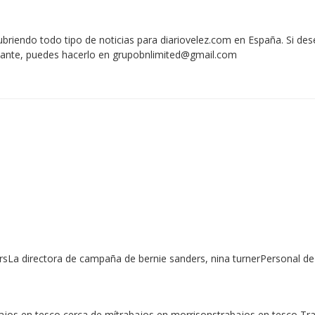
iendo todo tipo de noticias para diariovelez.com en España. Si des
vante, puedes hacerlo en
grupobnlimited@gmail.com
sLa directora de campaña de bernie sanders, nina turnerPersonal 
ajos en tesco cerca de mítrabajos en morrisonstrabajos en tesco Tr