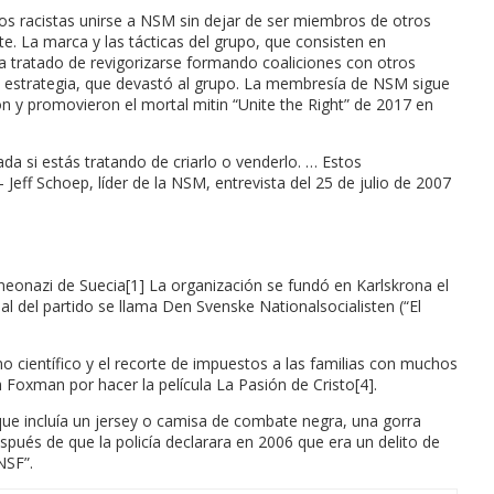
upos racistas unirse a NSM sin dejar de ser miembros de otros
. La marca y las tácticas del grupo, que consisten en
 tratado de revigorizarse formando coaliciones con otros
esa estrategia, que devastó al grupo. La membresía de NSM sigue
ron y promovieron el mortal mitin “Unite the Right” de 2017 en
a si estás tratando de criarlo o venderlo. … Estos
eff Schoep, líder de la NSM, entrevista del 25 de julio de 2007
o neonazi de Suecia[1] La organización se fundó en Karlskrona el
cial del partido se llama Den Svenske Nationalsocialisten (“El
smo científico y el recorte de impuestos a las familias con muchos
Foxman por hacer la película La Pasión de Cristo[4].
 que incluía un jersey o camisa de combate negra, una gorra
espués de que la policía declarara en 2006 que era un delito de
NSF”.