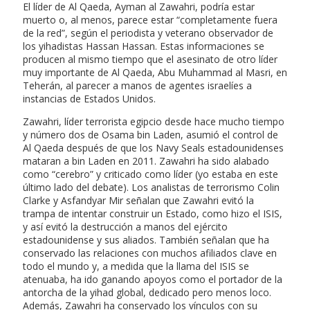
El líder de Al Qaeda, Ayman al Zawahri, podría estar
muerto o, al menos, parece estar “completamente fuera
de la red”, según el periodista y veterano observador de
los yihadistas Hassan Hassan. Estas informaciones se
producen al mismo tiempo que el asesinato de otro líder
muy importante de Al Qaeda, Abu Muhammad al Masri, en
Teherán, al parecer a manos de agentes israelíes a
instancias de Estados Unidos.
Zawahri, líder terrorista egipcio desde hace mucho tiempo
y número dos de Osama bin Laden, asumió el control de
Al Qaeda después de que los Navy Seals estadounidenses
mataran a bin Laden en 2011. Zawahri ha sido alabado
como “cerebro” y criticado como líder (yo estaba en este
último lado del debate). Los analistas de terrorismo Colin
Clarke y Asfandyar Mir señalan que Zawahri evitó la
trampa de intentar construir un Estado, como hizo el ISIS,
y así evitó la destrucción a manos del ejército
estadounidense y sus aliados. También señalan que ha
conservado las relaciones con muchos afiliados clave en
todo el mundo y, a medida que la llama del ISIS se
atenuaba, ha ido ganando apoyos como el portador de la
antorcha de la yihad global, dedicado pero menos loco.
Además, Zawahri ha conservado los vínculos con su