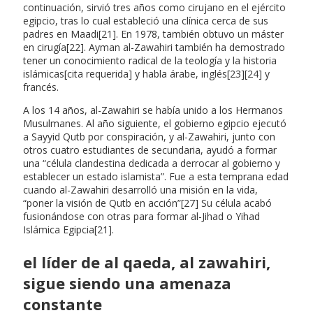
continuación, sirvió tres años como cirujano en el ejército
egipcio, tras lo cual estableció una clínica cerca de sus
padres en Maadi[21]. En 1978, también obtuvo un máster
en cirugía[22]. Ayman al-Zawahiri también ha demostrado
tener un conocimiento radical de la teología y la historia
islámicas[cita requerida] y habla árabe, inglés[23][24] y
francés.
A los 14 años, al-Zawahiri se había unido a los Hermanos
Musulmanes. Al año siguiente, el gobierno egipcio ejecutó
a Sayyid Qutb por conspiración, y al-Zawahiri, junto con
otros cuatro estudiantes de secundaria, ayudó a formar
una “célula clandestina dedicada a derrocar al gobierno y
establecer un estado islamista”. Fue a esta temprana edad
cuando al-Zawahiri desarrolló una misión en la vida,
“poner la visión de Qutb en acción”[27] Su célula acabó
fusionándose con otras para formar al-Jihad o Yihad
Islámica Egipcia[21].
el líder de al qaeda, al zawahiri,
sigue siendo una amenaza
constante