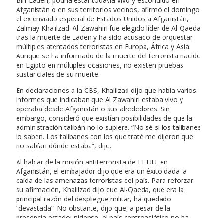
Bin-Laden, podría estar todavía vivo y escondido en
Afganistán o en sus territorios vecinos, afirmó el domingo
el ex enviado especial de Estados Unidos a Afganistán,
Zalmay Khalilzad. Al-Zawahiri fue elegido líder de Al-Qaeda
tras la muerte de Laden y ha sido acusado de orquestar
múltiples atentados terroristas en Europa, África y Asia.
Aunque se ha informado de la muerte del terrorista nacido
en Egipto en múltiples ocasiones, no existen pruebas
sustanciales de su muerte.
En declaraciones a la CBS, Khalilzad dijo que había varios
informes que indicaban que Al Zawahiri estaba vivo y
operaba desde Afganistán o sus alrededores. Sin
embargo, consideró que existían posibilidades de que la
administración talibán no lo supiera. “No sé si los talibanes
lo saben. Los talibanes con los que traté me dijeron que
no sabían dónde estaba”, dijo.
Al hablar de la misión antiterrorista de EE.UU. en
Afganistán, el embajador dijo que era un éxito dada la
caída de las amenazas terroristas del país. Para reforzar
su afirmación, Khalilzad dijo que Al-Qaeda, que era la
principal razón del despliegue militar, ha quedado
“devastada”. No obstante, dijo que, a pesar de la
presencia estadounidense, el país centroasiático no ha