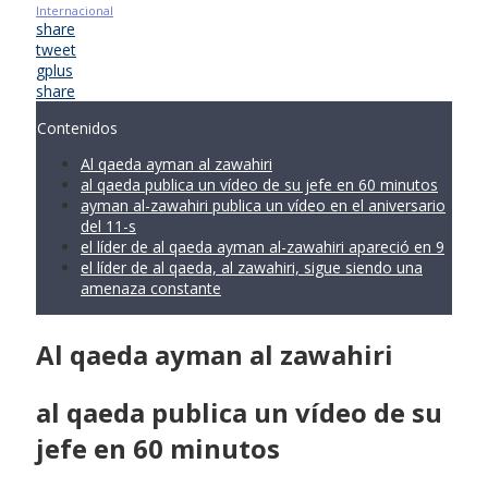
Internacional
share
tweet
gplus
share
Contenidos
Al qaeda ayman al zawahiri
al qaeda publica un vídeo de su jefe en 60 minutos
ayman al-zawahiri publica un vídeo en el aniversario
del 11-s
el líder de al qaeda ayman al-zawahiri apareció en 9
el líder de al qaeda, al zawahiri, sigue siendo una
amenaza constante
Al qaeda ayman al zawahiri
al qaeda publica un vídeo de su
jefe en 60 minutos