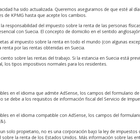
vacidad ha sido actualizada. Queremos asegurarnos de que esté al día
nes de KPMG hasta que acepte los cambios.
 la responsabilidad del impuesto sobre la renta de las personas física
encial con Suecia. El concepto de domicilio en el sentido anglosajón 
jetas al impuesto sobre la renta en todo el mundo (con algunas excepc
a renta por las rentas obtenidas en Suecia.
ciento sobre las rentas del trabajo. Si la estancia en Suecia está pre
l, los tipos impositivos normales para los residentes.
ibles en el idioma que admite AdSense, los campos del formulario de
o se debe a los requisitos de información fiscal del Servicio de Impue
ibles en el idioma compatible con AdSense, los campos del formular
(&).
un solo propietario, no es una corporación bajo la ley de impuestos 
 sobre la renta de los Estados Unidos. Más información sobre las enti