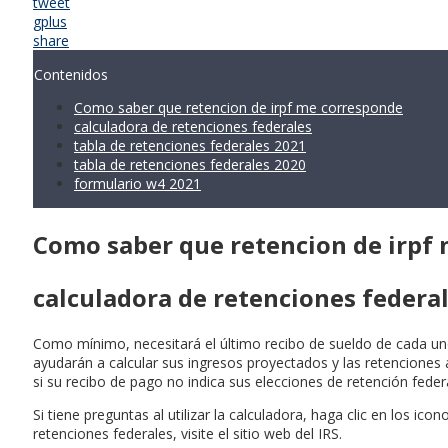
tweet
gplus
share
Contenidos
Como saber que retencion de irpf me corresponde
calculadora de retenciones federales
tabla de retenciones federales 2021
tabla de retenciones federales 2020
formulario w4 2021
Como saber que retencion de irpf
calculadora de retenciones federa
Como mínimo, necesitará el último recibo de sueldo de cada uno
ayudarán a calcular sus ingresos proyectados y las retenciones 
si su recibo de pago no indica sus elecciones de retención federa
Si tiene preguntas al utilizar la calculadora, haga clic en los 
retenciones federales, visite el sitio web del IRS.