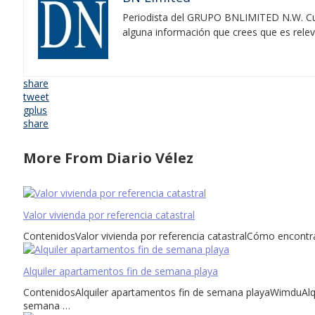
Periodista del GRUPO BNLIMITED N.W. Cubr
alguna información que crees que es rele
share
tweet
gplus
share
More From Diario Vélez
Valor vivienda por referencia catastral
ContenidosValor vivienda por referencia catastralCómo encontra
Alquiler apartamentos fin de semana playa
ContenidosAlquiler apartamentos fin de semana playaWimduAlqui
semana …