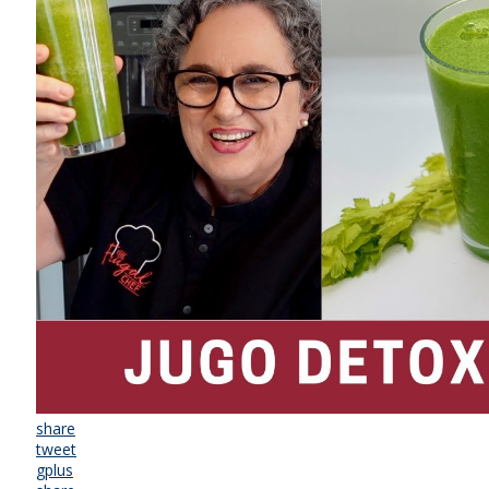
share
tweet
gplus