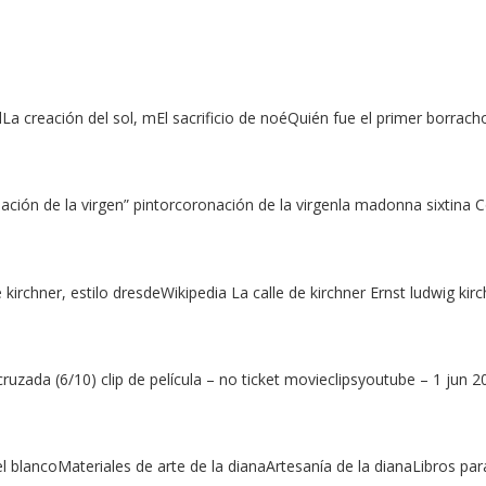
 creación del sol, mEl sacrificio de noéQuién fue el primer borracho
ción de la virgen” pintorcoronación de la virgenla madonna sixtina C
 kirchner, estilo dresdeWikipedia La calle de kirchner Ernst ludwig ki
ruzada (6/10) clip de película – no ticket movieclipsyoutube – 1 jun
 blancoMateriales de arte de la dianaArtesanía de la dianaLibros par