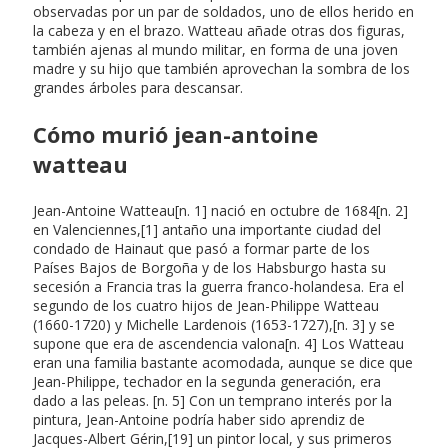
observadas por un par de soldados, uno de ellos herido en
la cabeza y en el brazo. Watteau añade otras dos figuras,
también ajenas al mundo militar, en forma de una joven
madre y su hijo que también aprovechan la sombra de los
grandes árboles para descansar.
Cómo murió jean-antoine
watteau
Jean-Antoine Watteau[n. 1] nació en octubre de 1684[n. 2]
en Valenciennes,[1] antaño una importante ciudad del
condado de Hainaut que pasó a formar parte de los
Países Bajos de Borgoña y de los Habsburgo hasta su
secesión a Francia tras la guerra franco-holandesa. Era el
segundo de los cuatro hijos de Jean-Philippe Watteau
(1660-1720) y Michelle Lardenois (1653-1727),[n. 3] y se
supone que era de ascendencia valona[n. 4] Los Watteau
eran una familia bastante acomodada, aunque se dice que
Jean-Philippe, techador en la segunda generación, era
dado a las peleas. [n. 5] Con un temprano interés por la
pintura, Jean-Antoine podría haber sido aprendiz de
Jacques-Albert Gérin,[19] un pintor local, y sus primeros