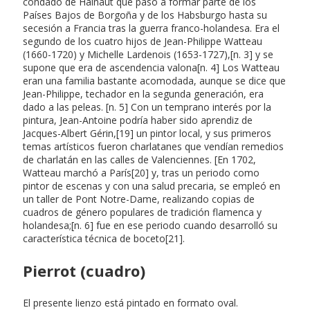
condado de Hainaut que pasó a formar parte de los
Países Bajos de Borgoña y de los Habsburgo hasta su
secesión a Francia tras la guerra franco-holandesa. Era el
segundo de los cuatro hijos de Jean-Philippe Watteau
(1660-1720) y Michelle Lardenois (1653-1727),[n. 3] y se
supone que era de ascendencia valona[n. 4] Los Watteau
eran una familia bastante acomodada, aunque se dice que
Jean-Philippe, techador en la segunda generación, era
dado a las peleas. [n. 5] Con un temprano interés por la
pintura, Jean-Antoine podría haber sido aprendiz de
Jacques-Albert Gérin,[19] un pintor local, y sus primeros
temas artísticos fueron charlatanes que vendían remedios
de charlatán en las calles de Valenciennes. [En 1702,
Watteau marchó a París[20] y, tras un periodo como
pintor de escenas y con una salud precaria, se empleó en
un taller de Pont Notre-Dame, realizando copias de
cuadros de género populares de tradición flamenca y
holandesa;[n. 6] fue en ese periodo cuando desarrolló su
característica técnica de boceto[21].
Pierrot (cuadro)
El presente lienzo está pintado en formato oval.