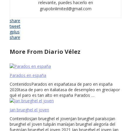
relevante, puedes hacerlo en
grupobnlimited@gmail.com
share
tweet
gplus
share
More From Diario Vélez
Parados en españa
ContenidosParados en españatasa de paro en españa
2020tasa de paro en italiatasa de desempleo en greciapor
qué el paro es tan alto en españa Parados …
Jan brueghel el joven
ContenidosJan brueghel el jovenJan brueghel paraísoJan
brueghel el joven tulipán maníaJan brueghel alegoría del
fuegoJan brueghel el joven 2021 Jan brueghel el joven Jan