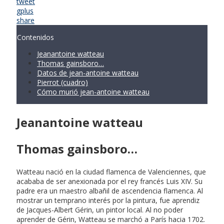
tweet
gplus
share
Contenidos
Jeanantoine watteau
Thomas gainsboro…
Datos de jean-antoine watteau
Pierrot (cuadro)
Cómo murió jean-antoine watteau
Jeanantoine watteau
Thomas gainsboro…
Watteau nació en la ciudad flamenca de Valenciennes, que
acababa de ser anexionada por el rey francés Luis XIV. Su
padre era un maestro albañil de ascendencia flamenca. Al
mostrar un temprano interés por la pintura, fue aprendiz
de Jacques-Albert Gérin, un pintor local. Al no poder
aprender de Gérin, Watteau se marchó a París hacia 1702.