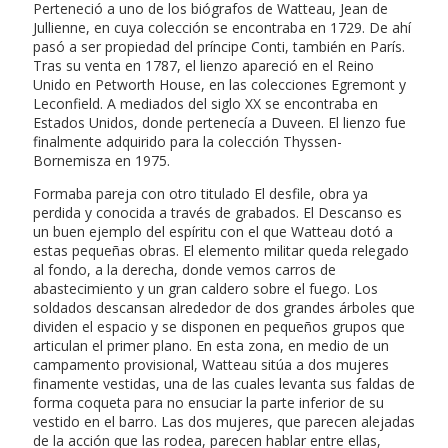
Perteneció a uno de los biógrafos de Watteau, Jean de
Jullienne, en cuya colección se encontraba en 1729. De ahí
pasó a ser propiedad del príncipe Conti, también en París.
Tras su venta en 1787, el lienzo apareció en el Reino
Unido en Petworth House, en las colecciones Egremont y
Leconfield. A mediados del siglo XX se encontraba en
Estados Unidos, donde pertenecía a Duveen. El lienzo fue
finalmente adquirido para la colección Thyssen-
Bornemisza en 1975.
Formaba pareja con otro titulado El desfile, obra ya
perdida y conocida a través de grabados. El Descanso es
un buen ejemplo del espíritu con el que Watteau dotó a
estas pequeñas obras. El elemento militar queda relegado
al fondo, a la derecha, donde vemos carros de
abastecimiento y un gran caldero sobre el fuego. Los
soldados descansan alrededor de dos grandes árboles que
dividen el espacio y se disponen en pequeños grupos que
articulan el primer plano. En esta zona, en medio de un
campamento provisional, Watteau sitúa a dos mujeres
finamente vestidas, una de las cuales levanta sus faldas de
forma coqueta para no ensuciar la parte inferior de su
vestido en el barro. Las dos mujeres, que parecen alejadas
de la acción que las rodea, parecen hablar entre ellas,