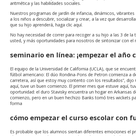
aritmética y las habilidades sociales.
Nuestros programas de jardín de infancia, dinámicos, vibrantes
a los niños a descubrir, socializar y crear, a la vez que desarro
que su hijo aprenderá, haga clic aquí.
No hay necesidad de correr para recoger a su hijo a las 3 de la 
usted, y más oportunidades para nosotros de sintonizar con e
seminario en línea: ¡empezar el año 
El equipo de la Universidad de California (UCLA), que se encuent
fútbol americano: El dúo Rondina-Pons de Petron comienza a def
carretera, así que estoy muy contento con los resultados”, dijo
aquí, tuve un buen comienzo. El primer mes que estuve aquí, t
oportunidad: el duro Stavisky encuentra un hogar en Arkansas d
comienzo, pero en un buen hechizo Banks tomó tres wickets para 
forma
cómo empezar el curso escolar con f
Es probable que los alumnos sientan diferentes emociones el pri