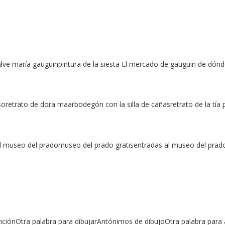
e maría gauguinpintura de la siesta El mercado de gauguin de dónde
oretrato de dora maarbodegón con la silla de cañasretrato de la tía 
 museo del pradomuseo del prado gratisentradas al museo del pr
ciónOtra palabra para dibujarAntónimos de dibujoOtra palabra para ar