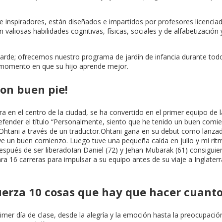
 e inspiradores, están diseñados e impartidos por profesores licenci
llan valiosas habilidades cognitivas, físicas, sociales y de alfabetizac
tarde; ofrecemos nuestro programa de jardín de infancia durante todo 
l momento en que su hijo aprende mejor.
con buen pie!
ra en el centro de la ciudad, se ha convertido en el primer equipo de 
ender el título “Personalmente, siento que he tenido un buen comien
 Ohtani a través de un traductor.Ohtani gana en su debut como lanzado
uve un buen comienzo. Luego tuve una pequeña caída en julio y mi r
espués de ser liberadoIan Daniel (72) y Jehan Mubarak (61) consiguie
16 carreras para impulsar a su equipo antes de su viaje a Inglaterra
uerza 10 cosas que hay que hacer cuant
mer día de clase, desde la alegría y la emoción hasta la preocupación