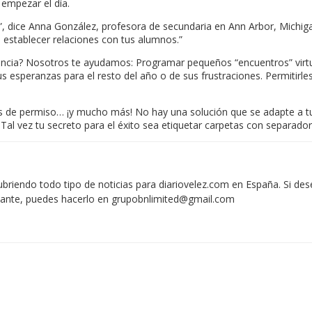
empezar el día.
”, dice Anna González, profesora de secundaria en Ann Arbor, Michi
 establecer relaciones con tus alumnos.”
istancia? Nosotros te ayudamos: Programar pequeños “encuentros” vir
us esperanzas para el resto del año o de sus frustraciones. Permitir
s de permiso… ¡y mucho más! No hay una solución que se adapte a tu 
l vez tu secreto para el éxito sea etiquetar carpetas con separadore
iendo todo tipo de noticias para diariovelez.com en España. Si des
vante, puedes hacerlo en
grupobnlimited@gmail.com