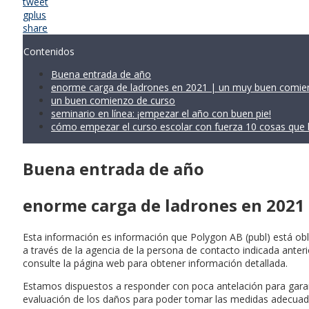
tweet
gplus
share
Contenidos
Buena entrada de año
enorme carga de ladrones en 2021 | un muy buen comie
un buen comienzo de curso
seminario en línea: ¡empezar el año con buen pie!
cómo empezar el curso escolar con fuerza 10 cosas que 
Buena entrada de año
enorme carga de ladrones en 2021
Esta información es información que Polygon AB (publ) está ob
a través de la agencia de la persona de contacto indicada anter
consulte la página web para obtener información detallada.
Estamos dispuestos a responder con poca antelación para garan
evaluación de los daños para poder tomar las medidas adecuad