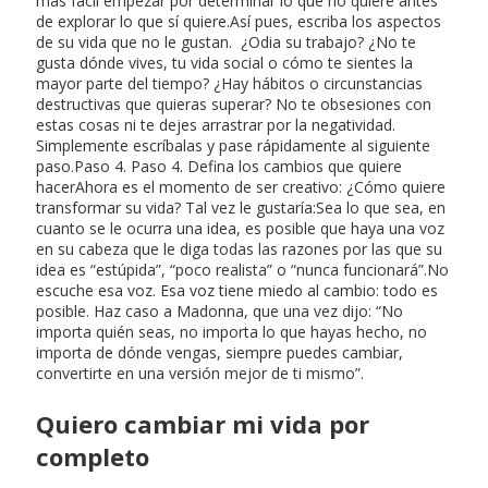
más fácil empezar por determinar lo que no quiere antes
de explorar lo que sí quiere.Así pues, escriba los aspectos
de su vida que no le gustan. ¿Odia su trabajo? ¿No te
gusta dónde vives, tu vida social o cómo te sientes la
mayor parte del tiempo? ¿Hay hábitos o circunstancias
destructivas que quieras superar? No te obsesiones con
estas cosas ni te dejes arrastrar por la negatividad.
Simplemente escríbalas y pase rápidamente al siguiente
paso.Paso 4. Paso 4. Defina los cambios que quiere
hacerAhora es el momento de ser creativo: ¿Cómo quiere
transformar su vida? Tal vez le gustaría:Sea lo que sea, en
cuanto se le ocurra una idea, es posible que haya una voz
en su cabeza que le diga todas las razones por las que su
idea es “estúpida”, “poco realista” o “nunca funcionará”.No
escuche esa voz. Esa voz tiene miedo al cambio: todo es
posible. Haz caso a Madonna, que una vez dijo: “No
importa quién seas, no importa lo que hayas hecho, no
importa de dónde vengas, siempre puedes cambiar,
convertirte en una versión mejor de ti mismo”.
Quiero cambiar mi vida por
completo