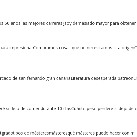
los 50 años las mejores carreras¿soy demasiado mayor para obtener 
para impresionarCompramos cosas que no necesitamos cita orige
rcado de san fernando gran canariaLiteratura desesperada patreonLi
é si dejo de comer durante 10 díasCuánto peso perderé si dejo d
tgradotipos de másteresmásteresqué másteres puedo hacer con mi t