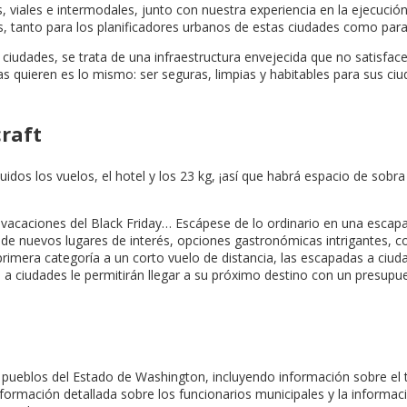
, viales e intermodales, junto con nuestra experiencia en la ejecuci
, tanto para los planificadores urbanos de estas ciudades como para 
ciudades, se trata de una infraestructura envejecida que no satisfac
das quieren es lo mismo: ser seguras, limpias y habitables para sus 
raft
uidos los vuelos, el hotel y los 23 kg, ¡así que habrá espacio de sob
e vacaciones del Black Friday… Escápese de lo ordinario en una escap
as de nuevos lugares de interés, opciones gastronómicas intrigantes,
primera categoría a un corto vuelo de distancia, las escapadas a ciu
 ciudades le permitirán llegar a su próximo destino con un presupue
y pueblos del Estado de Washington, incluyendo información sobre el t
nformación detallada sobre los funcionarios municipales y la inform