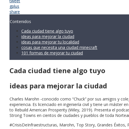
tweet
gplus
share
Contenidos
Cada ciudad tiene algo tuyo
ideas para mejorar la ciudad
ideas para mejorar tu localidad
cosas que necesita una ciudad minecraft
101 formas de mejorar tu ciudad
Cada ciudad tiene algo tuyo
ideas para mejorar la ciudad
Charles Marohn -conocido como “Chuck” por sus amigos y colegas
experiencia. Es licenciado en ingeniería civil y tiene un máste
to Rebuild American Prosperity (Wiley, 2019). Presenta el podc
Strong Towns en cientos de ciudades y pueblos de toda Norteam
#CrisisDeInfraestructuras, Marohn, Top Story, Grandes Éxitos,