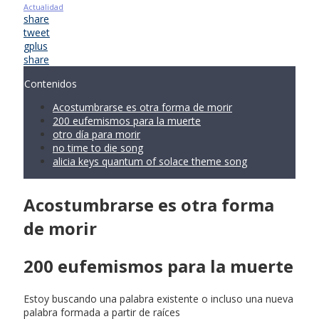
Actualidad
share
tweet
gplus
share
Contenidos
Acostumbrarse es otra forma de morir
200 eufemismos para la muerte
otro día para morir
no time to die song
alicia keys quantum of solace theme song
Acostumbrarse es otra forma
de morir
200 eufemismos para la muerte
Estoy buscando una palabra existente o incluso una nueva
palabra formada a partir de raíces